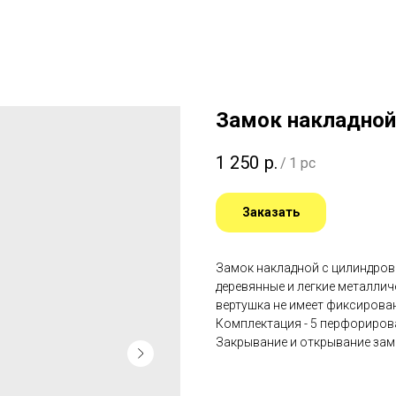
Замок накладно
1 250
р.
/
1 pc
Заказать
Замок накладной с цилиндров
деревянные и легкие металличе
вертушка не имеет фиксирова
Комплектация - 5 перфорирова
Закрывание и открывание замк