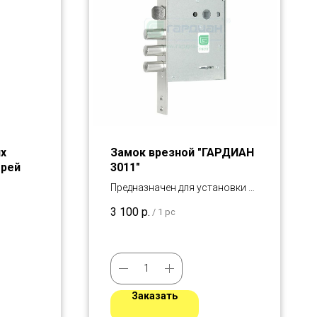
их
Замок врезной "ГАРДИАН
ерей
3011"
Предназначен для установки в
металлические двери, шкафы и
3 100
р.
/
1 pc
сейфы.
Заказать