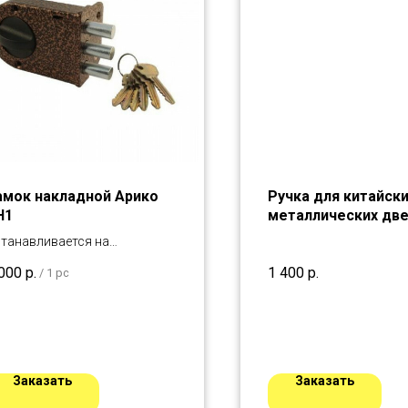
амок накладной Арико
Ручка для китайск
Н1
металлических дв
танавливается на
ревянные двери
000
р.
1 400
р.
/
1 pc
Заказать
Заказать