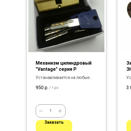
Механизм цилиндровый
З
"Vantage" серия P
З
Устанавливается на любые
Ус
двери
де
950
р.
3 
/
1 pc
Заказать