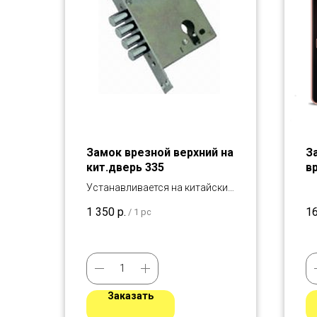
Замок врезной верхний на
З
кит.дверь 335
в
Устанавливается на китайские
двери
1 350
р.
1
/
1 pc
Заказать