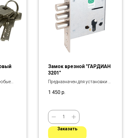
овый
Замок врезной "ГАРДИАН
3201"
любые
Предназначен для установки в
металлические двери, шкафы и
1 450
р.
сейфы.
Заказать