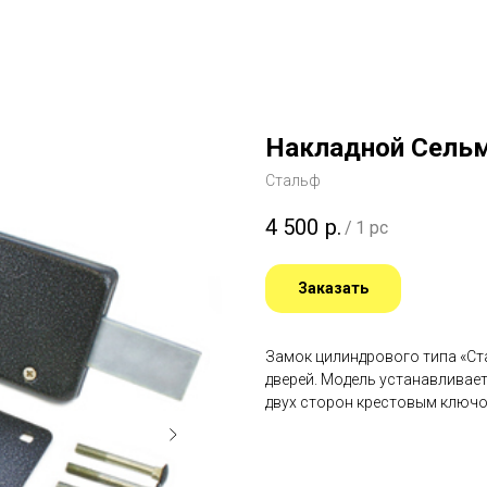
Накладной Сельм
Стальф
4 500
р.
/
1 pc
Заказать
Замок цилиндрового типа «Ст
дверей. Модель устанавливае
двух сторон крестовым ключо