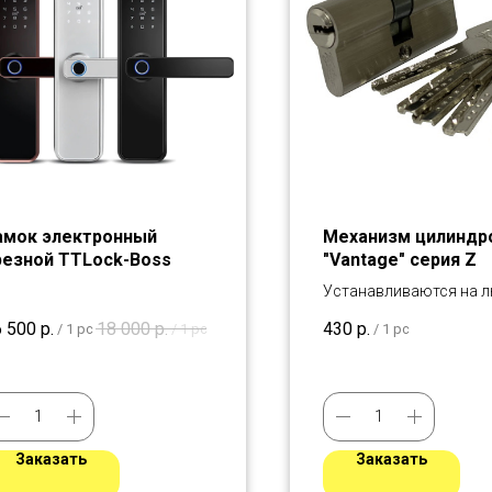
амок электронный
Механизм цилиндр
резной TTLock-Boss
"Vantage" серия Z
Устанавливаются на 
двери
6 500
р.
18 000
р.
430
р.
/
1 pc
/
1 pc
/
1 pc
Заказать
Заказать