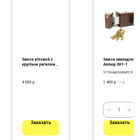
Замок угловой с
Замок накладной
круглым ригелем
Аллюр ЗН1-1
O-150RD
Устанавливается на
деревянные двери
4 000
р.
1 400
р.
/
1 pc
Заказать
Заказать