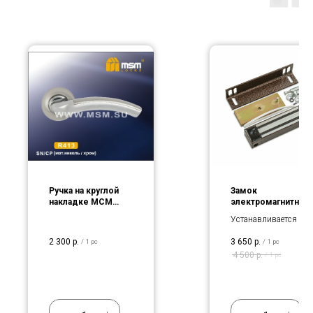
Ручка на круглой
Замок
накладке МСМ
электромагнитный
R413
Устанавливается на
любые двери
2 300
р.
3 650
р.
/
1 pc
/
1 pc
4 500
р.
/
1 pc