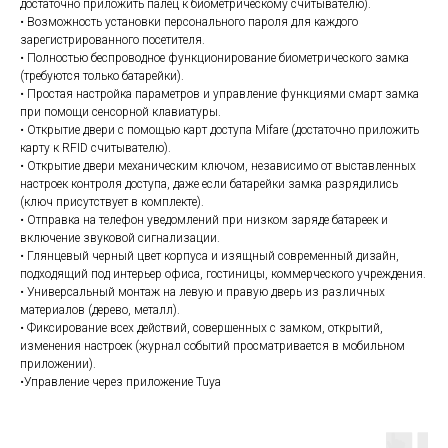
достаточно приложить палец к биометрическому считывателю).
• Возможность установки персонального пароля для каждого
зарегистрированного посетителя.
• Полностью беспроводное функционирование биометрического замка
(требуются только батарейки).
• Простая настройка параметров и управление функциями смарт замка
при помощи сенсорной клавиатуры.
• Открытие двери с помощью карт доступа Mifare (достаточно приложить
карту к RFID считывателю).
• Открытие двери механическим ключом, независимо от выставленных
настроек контроля доступа, даже если батарейки замка разрядились
(ключ присутствует в комплекте).
• Отправка на телефон уведомлений при низком заряде батареек и
включение звуковой сигнализации.
• Глянцевый черный цвет корпуса и изящный современный дизайн,
подходящий под интерьер офиса, гостиницы, коммерческого учреждения.
• Универсальный монтаж на левую и правую дверь из различных
материалов (дерево, металл).
• Фиксирование всех действий, совершенных с замком, открытий,
изменения настроек (журнал событий просматривается в мобильном
приложении).
•Управление через приложение Tuya