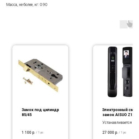
Масса, не более, кг: 0.90
Замок под цилиндр
Электронный смар
85/45
замок AISUO Z1
Устанавливается на
любые
1 100
р.
27 000
р.
/
1 pc
/
1 pc
металлические двери